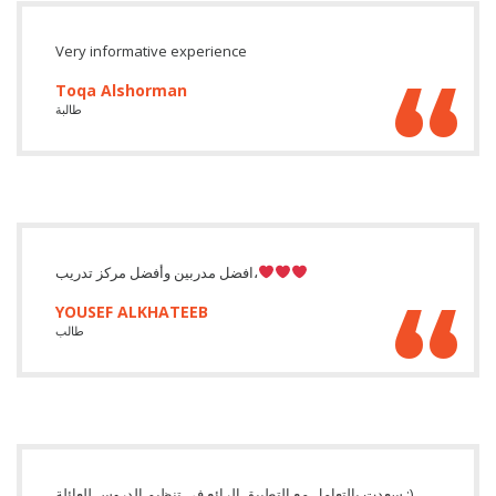
Very informative experience
Toqa Alshorman
طالبة
افضل مدربين وأفضل مركز تدريب،
YOUSEF ALKHATEEB
طالب
سعدت بالتعامل مع التطبيق الرائع في تنظيم الدروس للعائلة :)